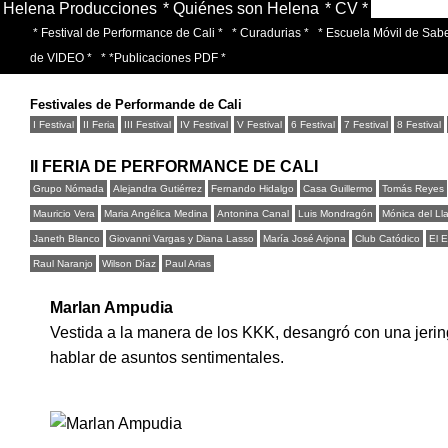
Helena Producciones
* Quiénes son Helena
* CV *
* Festival de Performance de Cali *
* Curadurias *
* Escuela Móvil de Sabe
de VIDEO *
* *Publicaciones PDF *
Festivales de Performande de Cali
I Festival
II Feria
III Festival
IV Festival
V Festival
6 Festival
7 Festival
8 Festival
II FERIA DE PERFORMANCE DE CALI
Grupo Nómada
Alejandra Gutiérrez
Fernando Hidalgo
Casa Guillermo
Tomás Reyes
Mauricio Vera
Maria Angélica Medina
Antonina Canal
Luis Mondragón
Mónica del Ll
Janeth Blanco
Giovanni Vargas y Diana Lasso
María José Arjona
Club Catódico
El 
Raul Naranjo
Wilson Díaz
Paul Arias
Marlan Ampudia
Vestida a la manera de los KKK, desangró con una jerin
hablar de asuntos sentimentales.