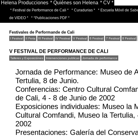
Helena Producciones
* Quiénes son Helena
* CV *
* Festival de Performance de Cali *
* Curadurias *
* Escuela Móvil de Sabe
de VIDEO *
* *Publicaciones PDF *
Festivales de Performande de Cali
I Festival
II Feria
III Festival
IV Festival
V Festival
6 Festival
7 Festival
8 Festival
V FESTIVAL DE PERFORMANCE DE CALI
Talleres y Exposiciónes
Intervenciones publicas
Jornada de performance
Jornada de Performance: Museo de A
Tertulia, 8 de Junio.
Conferencias: Centro Cultural Comfan
de Cali, 4 - 8 de Junio de 2002
Exposiciones individuales: Museo la 
Cultural Comfandi, Museo la Tertulia, 
2002
Presentaciones: Galería del Conserva