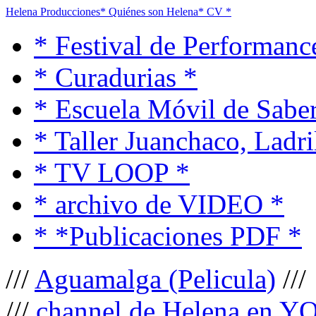
Helena Producciones
* Quiénes son Helena
* CV *
* Festival de Performanc
* Curadurias *
* Escuela Móvil de Saber
* Taller Juanchaco, Ladri
* TV LOOP *
* archivo de VIDEO *
* *Publicaciones PDF *
///
Aguamalga (Pelicula)
///
///
channel de Helena en