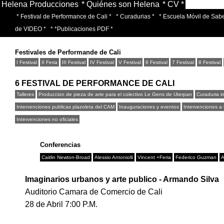
Helena Producciones
* Quiénes son Helena
* CV *
* Festival de Performance de Cali *
* Curadurias *
* Escuela Móvil de Sabe
de VIDEO *
* *Publicaciones PDF *
Festivales de Performande de Cali
I Festival
II Feria
III Festival
IV Festival
V Festival
6 Festival
7 Festival
8 Festival
6 FESTIVAL DE PERFORMANCE DE CALI
Talleres
Produccion de pieza de arte para el colectivo Le Gens de Uterpan
Curaduria i
Intervenciones publicas plazoleta del CAM
Inauguraciones y eventos
Intervenciones a 
Intervenciones no oficiales
Conferencias
Caitlin Newton-Broad
Alessio Antoniolli
Vincent +Feria
Federico Guzman
A
Imaginarios urbanos y arte publico - Armando Silva
Auditorio Camara de Comercio de Cali
28 de Abril 7:00 P.M.