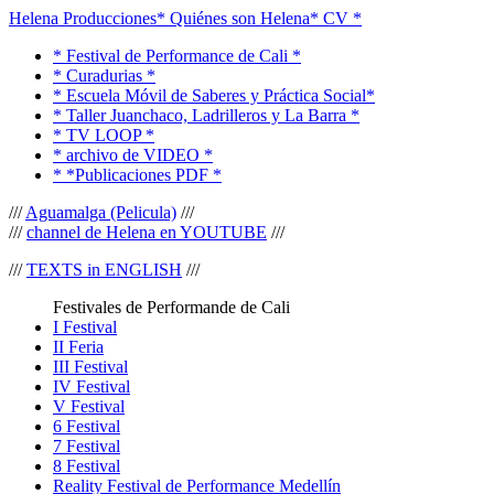
Helena Producciones
* Quiénes son Helena
* CV *
* Festival de Performance de Cali *
* Curadurias *
* Escuela Móvil de Saberes y Práctica Social*
* Taller Juanchaco, Ladrilleros y La Barra *
* TV LOOP *
* archivo de VIDEO *
* *Publicaciones PDF *
///
Aguamalga (Pelicula)
///
///
channel de Helena en YOUTUBE
///
///
TEXTS in ENGLISH
///
Festivales de Performande de Cali
I Festival
II Feria
III Festival
IV Festival
V Festival
6 Festival
7 Festival
8 Festival
Reality Festival de Performance Medellín