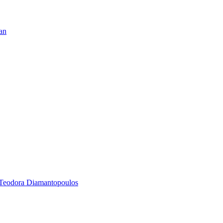
pan
y Teodora Diamantopoulos