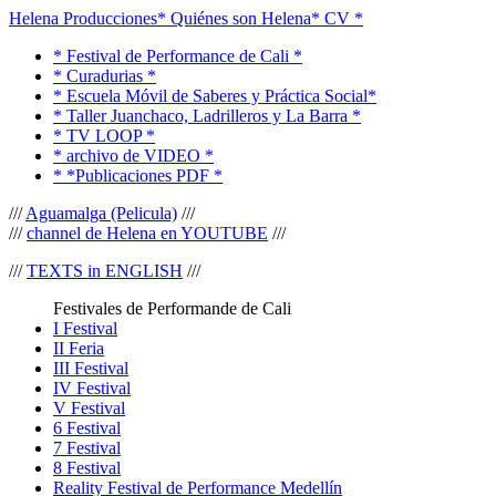
Helena Producciones
* Quiénes son Helena
* CV *
* Festival de Performance de Cali *
* Curadurias *
* Escuela Móvil de Saberes y Práctica Social*
* Taller Juanchaco, Ladrilleros y La Barra *
* TV LOOP *
* archivo de VIDEO *
* *Publicaciones PDF *
///
Aguamalga (Pelicula)
///
///
channel de Helena en YOUTUBE
///
///
TEXTS in ENGLISH
///
Festivales de Performande de Cali
I Festival
II Feria
III Festival
IV Festival
V Festival
6 Festival
7 Festival
8 Festival
Reality Festival de Performance Medellín