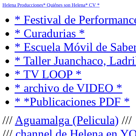
Helena Producciones
* Quiénes son Helena
* CV *
* Festival de Performanc
* Curadurias *
* Escuela Móvil de Saber
* Taller Juanchaco, Ladri
* TV LOOP *
* archivo de VIDEO *
* *Publicaciones PDF *
///
Aguamalga (Pelicula)
///
///
channel de Helena en