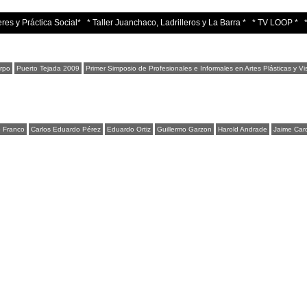
res y Práctica Social*
* Taller Juanchaco, Ladrilleros y La Barra *
* TV LOOP *
erpo
Puerto Tejada 2009
Primer Simposio de Profesionales e Informales en Artes Plásticas y 
o Franco
Carlos Eduardo Pérez
Eduardo Ortiz
Guillermo Garzon
Harold Andrade
Jaime Car