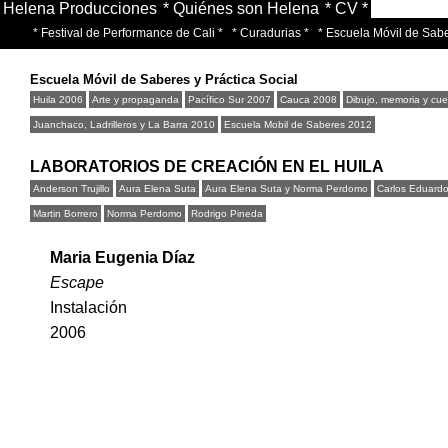
Helena Producciones
* Quiénes son Helena
* CV *
* Festival de Performance de Cali *
* Curadurias *
* Escuela Móvil de Sabe
Escuela Móvil de Saberes y Práctica Social
Huila 2006
Arte y propaganda
Pacífico Sur 2007
Cauca 2008
Dibujo, memoria y cu
Juanchaco, Ladrilleros y La Barra 2010
Escuela Mobil de Saberes 2012
LABORATORIOS DE CREACIÓN EN EL HUILA
Anderson Trujillo
Aura Elena Suta
Aura Elena Suta y Norma Perdomo
Carlos Eduard
Martin Borrero
Norma Perdomo
Rodrigo Pineda
Maria Eugenia Díaz
Escape
Instalación
2006