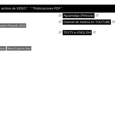
* archivo de VIDEO *
* *Publicaciones PDF *
///
///
Aguamalga (Pelicula)
///
///
channel de Helena en YOUTUBE
Visuales Popayán 2010
///
///
TEXTS in ENGLISH
doso
Maria Eugenia Diaz