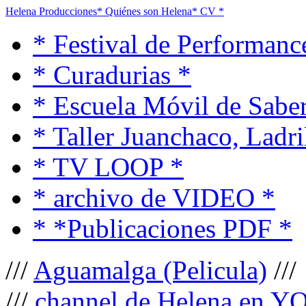
Helena Producciones
* Quiénes son Helena
* CV *
* Festival de Performanc
* Curadurias *
* Escuela Móvil de Saber
* Taller Juanchaco, Ladri
* TV LOOP *
* archivo de VIDEO *
* *Publicaciones PDF *
///
Aguamalga (Pelicula)
///
///
channel de Helena en