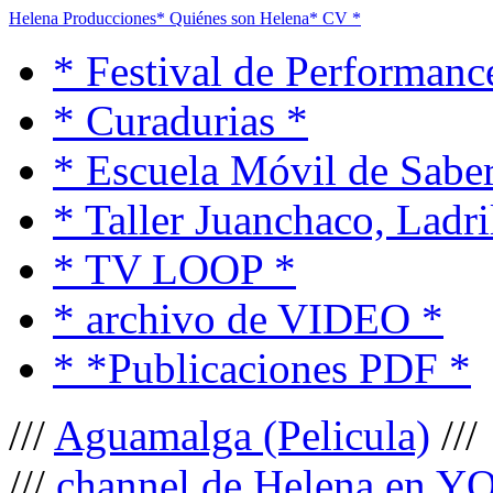
Helena Producciones
* Quiénes son Helena
* CV *
* Festival de Performanc
* Curadurias *
* Escuela Móvil de Saber
* Taller Juanchaco, Ladri
* TV LOOP *
* archivo de VIDEO *
* *Publicaciones PDF *
///
Aguamalga (Pelicula)
///
///
channel de Helena en