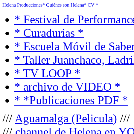
Helena Producciones
* Quiénes son Helena
* CV *
* Festival de Performanc
* Curadurias *
* Escuela Móvil de Saber
* Taller Juanchaco, Ladri
* TV LOOP *
* archivo de VIDEO *
* *Publicaciones PDF *
///
Aguamalga (Pelicula)
///
///
channel de Helena en