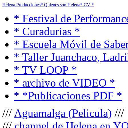
Helena Producciones
* Quiénes son Helena
* CV *
* Festival de Performanc
* Curadurias *
* Escuela Móvil de Saber
* Taller Juanchaco, Ladri
* TV LOOP *
* archivo de VIDEO *
* *Publicaciones PDF *
///
Aguamalga (Pelicula)
///
///
channel de Helena en