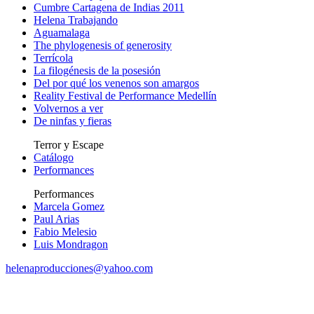
Cumbre Cartagena de Indias 2011
Helena Trabajando
Aguamalaga
The phylogenesis of generosity
Terrícola
La filogénesis de la posesión
Del por qué los venenos son amargos
Reality Festival de Performance Medellín
Volvernos a ver
De ninfas y fieras
Terror y Escape
Catálogo
Performances
Performances
Marcela Gomez
Paul Arias
Fabio Melesio
Luis Mondragon
helenaproducciones@yahoo.com