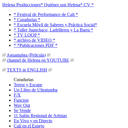
Helena Producciones
* Quiénes son Helena
* CV *
* Festival de Performance de Cali *
* Curadurias *
* Escuela Móvil de Saberes y Práctica Social*
* Taller Juanchaco, Ladrilleros y La Barra *
* TV LOOP *
* archivo de VIDEO *
* *Publicaciones PDF *
///
Aguamalga (Pelicula)
///
///
channel de Helena en YOUTUBE
///
///
TEXTS in ENGLISH
///
Curadurias
Terror y Escape
Un Libro de Ultratumba
F/X
Funcion
Way Out
Se Vende
11 Salón Regional de Artistas
En Vivo y en Directo
Cali en el Espejo