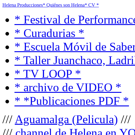
Helena Producciones
* Quiénes son Helena
* CV *
* Festival de Performanc
* Curadurias *
* Escuela Móvil de Saber
* Taller Juanchaco, Ladri
* TV LOOP *
* archivo de VIDEO *
* *Publicaciones PDF *
///
Aguamalga (Pelicula)
///
///
channel de Helena en