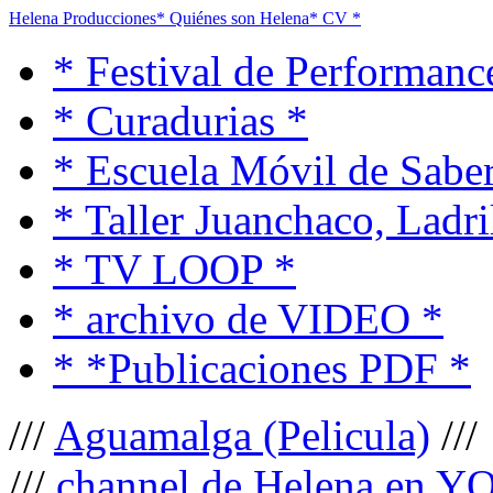
Helena Producciones
* Quiénes son Helena
* CV *
* Festival de Performanc
* Curadurias *
* Escuela Móvil de Saber
* Taller Juanchaco, Ladri
* TV LOOP *
* archivo de VIDEO *
* *Publicaciones PDF *
///
Aguamalga (Pelicula)
///
///
channel de Helena en