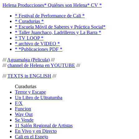
Helena Producciones
* Quiénes son Helena
* CV *
* Festival de Performance de Cali *
* Curadurias *
* Escuela Móvil de Saberes y Práctica Social*
* Taller Juanchaco, Ladrilleros y La Barra *
* TV LOOP *
* archivo de VIDEO *
* *Publicaciones PDF *
///
Aguamalga (Pelicula)
///
///
channel de Helena en YOUTUBE
///
///
TEXTS in ENGLISH
///
Curadurias
Terror y Escape
Un Libro de Ultratumba
F/X
Funcion
Way Out
Se Vende
11 Salón Regional de Artistas
En Vivo y en Directo
Cali en el Espejo