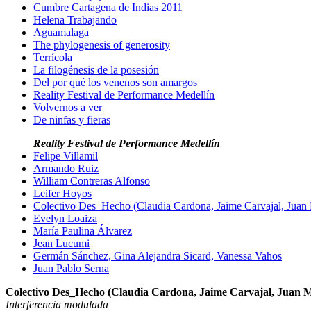
Cumbre Cartagena de Indias 2011
Helena Trabajando
Aguamalaga
The phylogenesis of generosity
Terrícola
La filogénesis de la posesión
Del por qué los venenos son amargos
Reality Festival de Performance Medellín
Volvernos a ver
De ninfas y fieras
Reality Festival de Performance Medellín
Felipe Villamil
Armando Ruiz
William Contreras Alfonso
Leifer Hoyos
Colectivo Des_Hecho (Claudia Cardona, Jaime Carvajal, Jua
Evelyn Loaiza
María Paulina Álvarez
Jean Lucumi
Germán Sánchez, Gina Alejandra Sicard, Vanessa Vahos
Juan Pablo Serna
Colectivo Des_Hecho (Claudia Cardona, Jaime Carvajal, Juan
Interferencia modulada