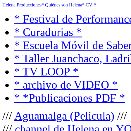
Helena Producciones
* Quiénes son Helena
* CV *
* Festival de Performanc
* Curadurias *
* Escuela Móvil de Saber
* Taller Juanchaco, Ladri
* TV LOOP *
* archivo de VIDEO *
* *Publicaciones PDF *
///
Aguamalga (Pelicula)
///
///
channel de Helena en