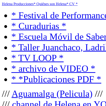
Helena Producciones
* Quiénes son Helena
* CV *
* Festival de Performanc
* Curadurias *
* Escuela Móvil de Saber
* Taller Juanchaco, Ladri
* TV LOOP *
* archivo de VIDEO *
* *Publicaciones PDF *
///
Aguamalga (Pelicula)
///
///
channel de Helena en