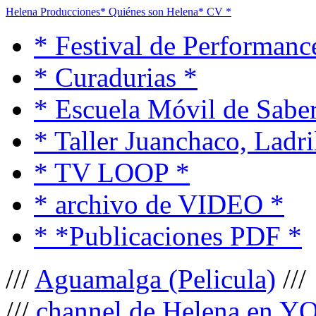
Helena Producciones
* Quiénes son Helena
* CV *
* Festival de Performanc
* Curadurias *
* Escuela Móvil de Saber
* Taller Juanchaco, Ladri
* TV LOOP *
* archivo de VIDEO *
* *Publicaciones PDF *
///
Aguamalga (Pelicula)
///
///
channel de Helena en