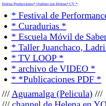
Helena Producciones
* Quiénes son Helena
* CV *
* Festival de Performanc
* Curadurias *
* Escuela Móvil de Saber
* Taller Juanchaco, Ladri
* TV LOOP *
* archivo de VIDEO *
* *Publicaciones PDF *
///
Aguamalga (Pelicula)
///
///
channel de Helena en