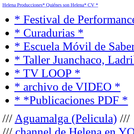
Helena Producciones
* Quiénes son Helena
* CV *
* Festival de Performanc
* Curadurias *
* Escuela Móvil de Saber
* Taller Juanchaco, Ladri
* TV LOOP *
* archivo de VIDEO *
* *Publicaciones PDF *
///
Aguamalga (Pelicula)
///
///
channel de Helena en