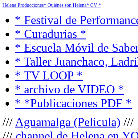
Helena Producciones
* Quiénes son Helena
* CV *
* Festival de Performanc
* Curadurias *
* Escuela Móvil de Saber
* Taller Juanchaco, Ladri
* TV LOOP *
* archivo de VIDEO *
* *Publicaciones PDF *
///
Aguamalga (Pelicula)
///
///
channel de Helena en