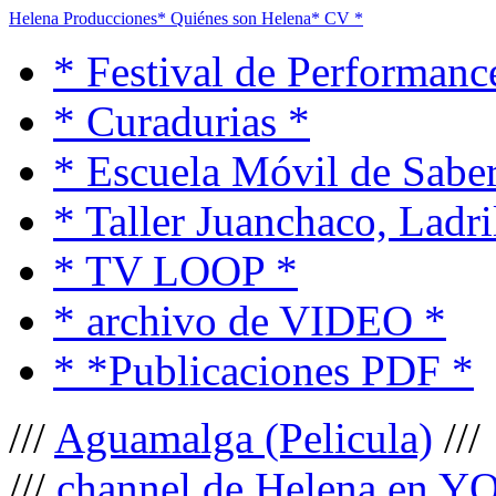
Helena Producciones
* Quiénes son Helena
* CV *
* Festival de Performanc
* Curadurias *
* Escuela Móvil de Saber
* Taller Juanchaco, Ladri
* TV LOOP *
* archivo de VIDEO *
* *Publicaciones PDF *
///
Aguamalga (Pelicula)
///
///
channel de Helena en