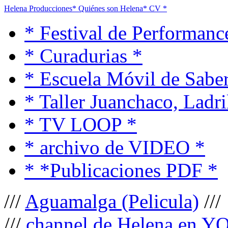
Helena Producciones
* Quiénes son Helena
* CV *
* Festival de Performanc
* Curadurias *
* Escuela Móvil de Saber
* Taller Juanchaco, Ladri
* TV LOOP *
* archivo de VIDEO *
* *Publicaciones PDF *
///
Aguamalga (Pelicula)
///
///
channel de Helena en