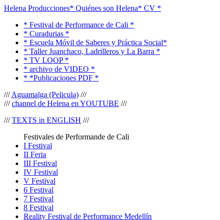
Helena Producciones
* Quiénes son Helena
* CV *
* Festival de Performance de Cali *
* Curadurias *
* Escuela Móvil de Saberes y Práctica Social*
* Taller Juanchaco, Ladrilleros y La Barra *
* TV LOOP *
* archivo de VIDEO *
* *Publicaciones PDF *
///
Aguamalga (Pelicula)
///
///
channel de Helena en YOUTUBE
///
///
TEXTS in ENGLISH
///
Festivales de Performande de Cali
I Festival
II Feria
III Festival
IV Festival
V Festival
6 Festival
7 Festival
8 Festival
Reality Festival de Performance Medellín