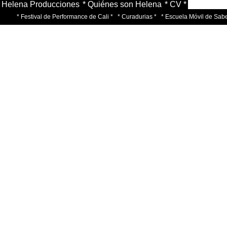
Helena Producciones
* Quiénes son Helena
* CV *
* Festival de Performance de Cali *
* Curadurias *
* Escuela Móvil de Sabe