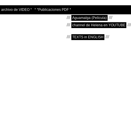
* archivo de VIDEO *
* *Publicaciones PDF *
///
///
Aguamalga (Pelicula)
///
///
channel de Helena en YOUTUBE
///
///
TEXTS in ENGLISH